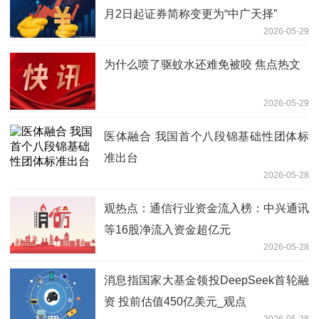
月2日起证券简称变更为“中广天择”
2026-05-29
为什么喷了驱蚊水还难免被咬 焦点热文
2026-05-29
医体融合 我国首个八段锦基础性团体标
准出台
2026-05-28
观热点：通信行业资金流入榜：中兴通讯
等16股净流入资金超亿元
2026-05-28
消息指国家大基金领投DeepSeek首轮融
资 投前估值450亿美元_观点
2026-05-28