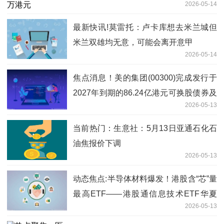
2026-05-14
最新快讯!莫雷托：卢卡库想去米兰城但
米兰双雄均无意，可能会离开意甲
2026-05-14
焦点消息！美的集团(00300)完成发行于
2027年到期的86.24亿港元可换股债券及
2026-05-13
于2033年到期的86.24亿港元可换股债券
当前热门：生意社：5月13日亚通石化石
油焦报价下调
2026-05-13
动态焦点:半导体材料爆发！港股含“芯”量
最高ETF——港股通信息技术ETF华夏
2026-05-13
（526000）午后拉升