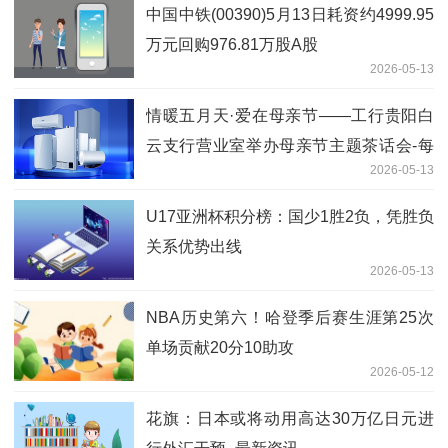
中国中铁(00390)5月13日耗资约4999.95
万元回购976.81万股A股
2026-05-13
情暖五月天·爱在母亲节——工行贵阳白
云支行营业室举办母亲节主题茶话会-每
2026-05-13
日看点
U17亚洲杯积分榜：国少1胜2负，凭胜负
关系优势出线
2026-05-13
NBA历史第六！哈登季后赛生涯第25次
单场贡献20分10助攻
2026-05-12
花旗：日本或将动用高达30万亿日元进