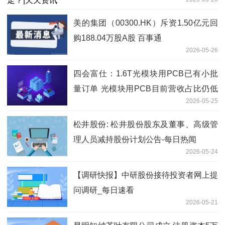
美的集团（00300.HK）斥资1.50亿元回
购188.04万股A股 百事通
2026-05-26
四会富仕：1.6T光模块用PCB已有小批
量订单 光模块用PCB目前营收占比仍低
2026-05-25
于1%
松井股份: 松井股份股东及董事、高级管
理人员减持股份计划公告-每日热闻
2026-05-24
【调研快报】中研股份接待投资者网上提
问调研_每日速看
2026-05-21