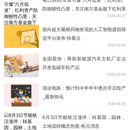
每日热讯!非农引爆“六月低迷”，红利资产
防御韧性凸显，关注南方基金旗下红利系
2026-06-07
列ETF
面向超大规模药物发现的人工智能虚拟筛
选平台发布 快看点
2026-06-06
金固股份：再获新能源汽车主机厂定点
开发低碳车轮产品
2026-06-05
强达电路：预计到今年年中逐步开启投产
_最新快讯
2026-06-05
6月3日节能铁汉涨停：转基因，园林，
土地流转概念热股-焦点消息