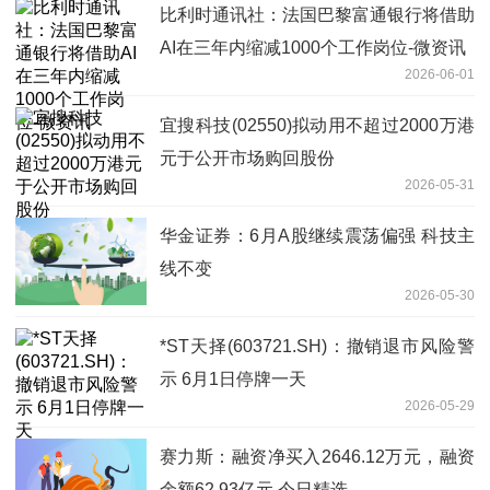
比利时通讯社：法国巴黎富通银行将借助
AI在三年内缩减1000个工作岗位-微资讯
2026-06-01
宜搜科技(02550)拟动用不超过2000万港
元于公开市场购回股份
2026-05-31
华金证券：6月A股继续震荡偏强 科技主
线不变
2026-05-30
*ST天择(603721.SH)：撤销退市风险警
示 6月1日停牌一天
2026-05-29
赛力斯：融资净买入2646.12万元，融资
余额62.93亿元 今日精选