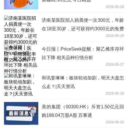
2026-05-29
济南某医院招人捐粪便一次300元，年龄
在18至30岁，还可获得约3000元的免费
2026-05-28
体检，医院：初筛通过率仅15%-20%
今日报丨PriceSeek提醒：聚乙烯库存环
比下降 相关品种行情分析
2026-05-27
和讯姜琳琳：板块轮动加剧，明天大盘怎
么走？|天天资讯
2026-05-26
美的集团（00300.HK）斥资1.50亿元回
购188.04万股A股 百事通
2026-05-26