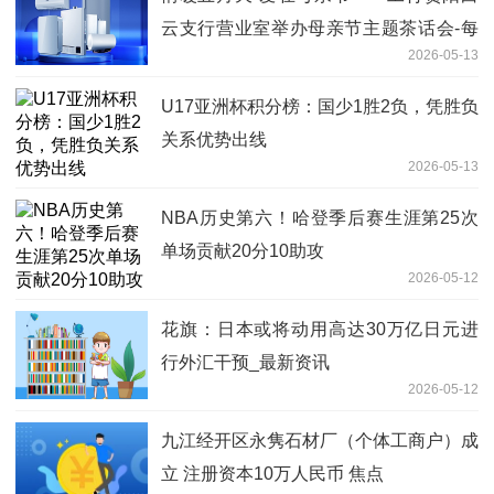
云支行营业室举办母亲节主题茶话会-每
2026-05-13
日看点
U17亚洲杯积分榜：国少1胜2负，凭胜负
关系优势出线
2026-05-13
NBA历史第六！哈登季后赛生涯第25次
单场贡献20分10助攻
2026-05-12
花旗：日本或将动用高达30万亿日元进
行外汇干预_最新资讯
2026-05-12
九江经开区永隽石材厂（个体工商户）成
立 注册资本10万人民币 焦点